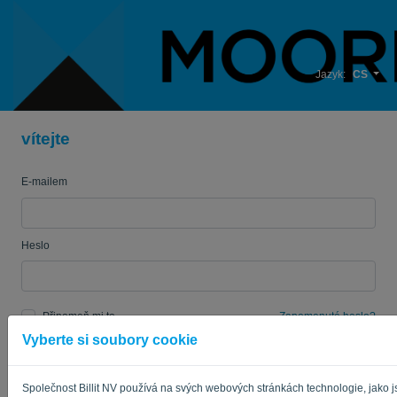
Jazyk:
CS
vítejte
E-mailem
Heslo
Připomeň mi to
Zapomenuté heslo?
Vyberte si soubory cookie
PŘIHLÁSIT SE
Společnost Billit NV používá na svých webových stránkách technologie, jako 