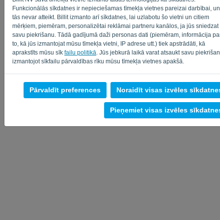
Funkcionālās sīkdatnes ir nepieciešamas tīmekļa vietnes pareizai darbībai, un
tās nevar atteikt. Billit izmanto arī sīkdatnes, lai uzlabotu šo vietni un citiem
mērķiem, piemēram, personalizētai reklāmai partneru kanālos, ja jūs sniedzat
savu piekrišanu. Tādā gadījumā daži personas dati (piemēram, informācija pa
to, kā jūs izmantojat mūsu tīmekļa vietni, IP adrese utt.) tiek apstrādāti, kā
aprakstīts mūsu sīk
failu politikā
. Jūs jebkurā laikā varat atsaukt savu piekrišan
Privātuma politika
-
Noteikumi un nosacījumi
izmantojot sīkfailu pārvaldības rīku mūsu tīmekļa vietnes apakšā.
Pārvaldīt preferences
Noraidīt visas izvēles sīkdatne
Pieņemiet visas izvēles sīkdatne