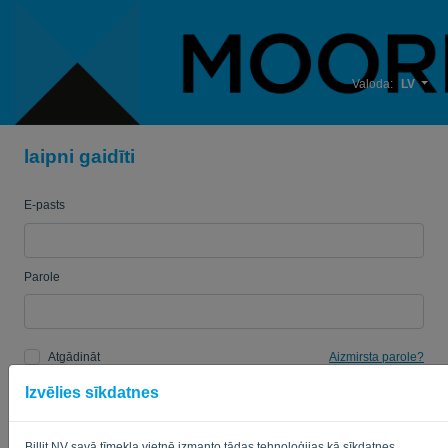
Valoda:
LV
laipni gaidīti
E-pasts
Parole
Atgādināt
Aizmirsta parole?
Izvēlies sīkdatnes
PIERAKSTĪTIES
Billit NV savā tīmekļa vietnē izmanto tādas tehnoloģijas kā sīkdatnes.