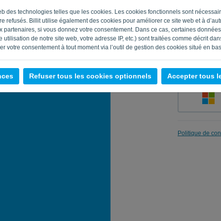
e web des technologies telles que les cookies. Les cookies fonctionnels sont nécess
e refusés. Billit utilise également des cookies pour améliorer ce site web et à d’autre
 partenaires, si vous donnez votre consentement. Dans ce cas, certaines données 
Enregistrer 
 utilisation de notre site web, votre adresse IP, etc.) sont traitées comme décrit da
rer votre consentement à tout moment via l’outil de gestion des cookies situé en bas
nces
Refuser tous les cookies optionnels
Accepter tous l
Politique de conf