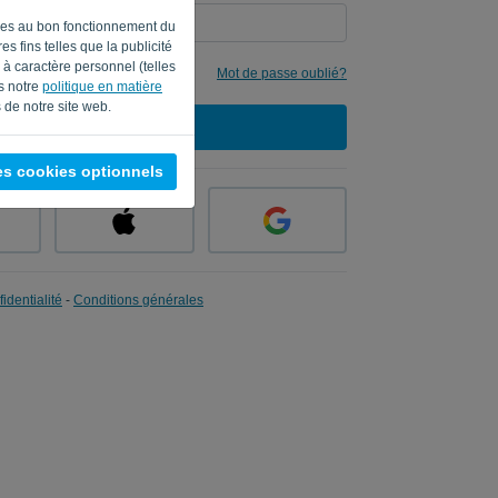
aires au bon fonctionnement du
s fins telles que la publicité
à caractère personnel (telles
mes identifiants
Mot de passe oublié?
ns notre
politique en matière
 de notre site web.
CONNEXION
es cookies optionnels
identialité
-
Conditions générales